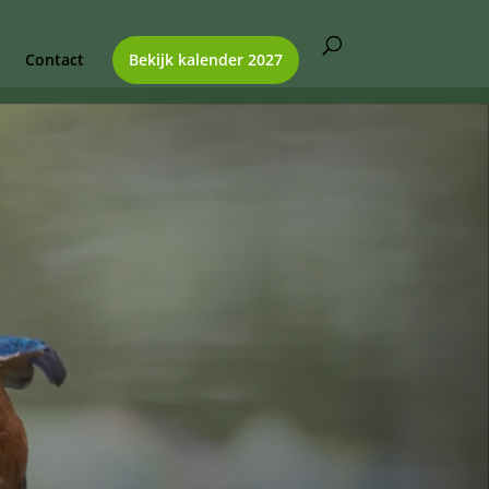
Contact
Bekijk kalender 2027
Bedankt
ankt voor uw bestelling of bericht
Deze is in goede orde ontvangen
Levertijd kalender: 3-5 werkdagen.