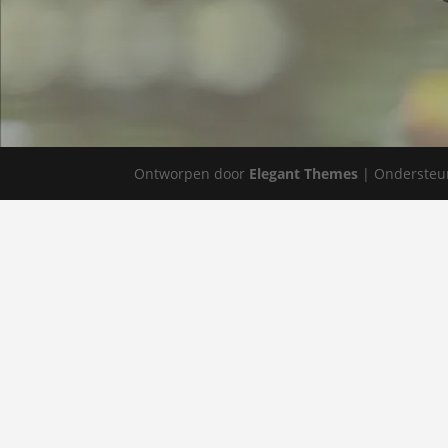
Ontworpen door
Elegant Themes
| Ondersteu